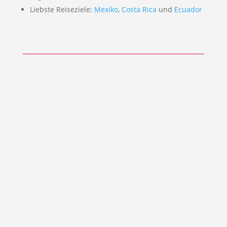
Liebste Reiseziele:
Mexiko
,
Costa Rica
und
Ecuador
CONCEPT REISEN -
UNSER
REISEBÜROPARTNER IN
BERLIN
Seit Ende 2022 arbeiten wir mit dem
Berliner Reisebüro Concept Reisen, in
der Geisbergstraße 14 in 10777 Berlin,
https://concept-reisen.com/