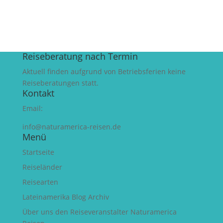
Reiseberatung nach Termin
Aktuell finden aufgrund von Betriebsferien keine
Reiseberatungen statt.
Kontakt
Email:
info@naturamerica-reisen.de
Menü
Startseite
Reiseländer
Reisearten
Lateinamerika Blog Archiv
Über uns den Reiseveranstalter Naturamerica