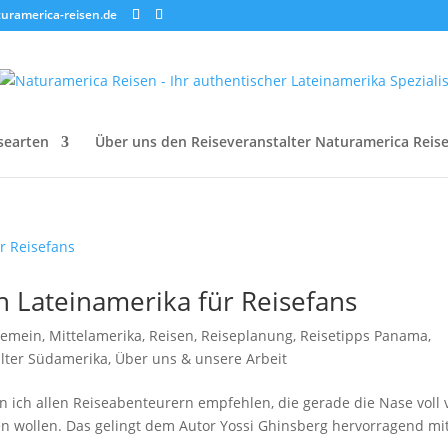
uramerica-reisen.de
searten
Über uns den Reiseveranstalter Naturamerica Reis
 Lateinamerika für Reisefans
gemein
,
Mittelamerika
,
Reisen
,
Reiseplanung
,
Reisetipps Panama
,
alter Südamerika
,
Über uns & unsere Arbeit
n ich allen Reiseabenteurern empfehlen, die gerade die Nase voll
n wollen. Das gelingt dem Autor Yossi Ghinsberg hervorragend mi