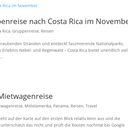
penreise nach Costa Rica im Novemb
a Rica
,
Gruppenreise
,
Reisen
eraubenden Stränden und entdeckt faszinierende Nationalparks,
 Erlebnis Nebel- und Regenwald – Costa Rica bietet unendlich viel
..
 Mietwagenreise
twagenreise
,
Mittelamerika
,
Panama
,
Reisen
,
Travel
eht auf der Karte auf den ersten Blick relativ klein aus und die
te unterschätzt das nicht und prüft die Routen nochmal bei Google