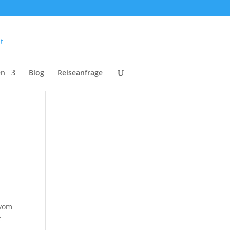
en
Blog
Reiseanfrage
 vom
t