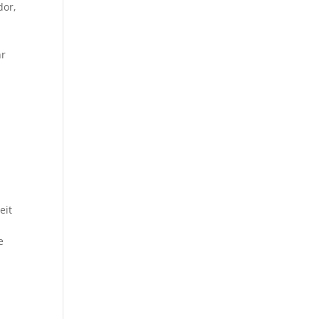
dor
,
hr
eit
e