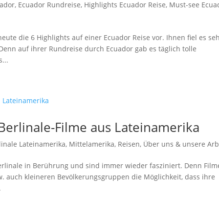
ador
,
Ecuador Rundreise
,
Highlights Ecuador Reise
,
Must-see Ecua
eute die 6 Highlights auf einer Ecuador Reise vor. Ihnen fiel es se
Denn auf ihrer Rundreise durch Ecuador gab es täglich tolle
...
Berlinale-Filme aus Lateinamerika
linale Lateinamerika
,
Mittelamerika
,
Reisen
,
Über uns & unsere Arb
Berlinale in Berührung und sind immer wieder fasziniert. Denn Film
pw. auch kleineren Bevölkerungsgruppen die Möglichkeit, dass ihre
.