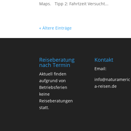
Maps. Tipp 2: Fahrtzeit Versucht...
« Ältere Einträge
Reiseberatung
Kontakt
nach Termin
Email:
Aktuell finden
info@naturameric
aufgrund von
a-reisen.de
Betriebsferien
keine
Reiseberatungen
statt.