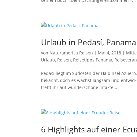
seinem Buch „Dem Dschungel entkommen –...
Urlaub in Pedasí, Panama
von
Naturamerica Reisen
|
Mai 4, 2018
|
Mitt
Urlaub
,
Reisen
,
Reisetipps Panama
,
Reiseveran
Pedasí liegt im Südosten der Halbinsel Azuero, 
bekannt, doch es wächst langsam und entwicke
trefft ihr auf wunderschöne intakte...
6 Highlights auf einer Ec