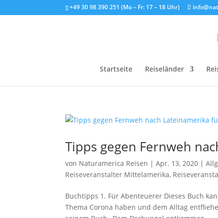
+49 30 98 390 251 (Mo – Fr: 17 – 18 Uhr)
info@nat
Startseite
Reiseländer
Rei
Tipps gegen Fernweh nach
von
Naturamerica Reisen
|
Apr. 13, 2020
|
All
Reiseveranstalter Mittelamerika
,
Reiseveranst
Buchtipps 1. Für Abenteuerer Dieses Buch kan
Thema Corona haben und dem Alltag entfliehe