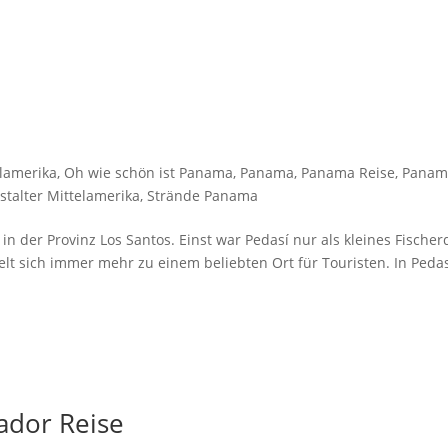
elamerika
,
Oh wie schön ist Panama
,
Panama
,
Panama Reise
,
Panam
stalter Mittelamerika
,
Strände Panama
in der Provinz Los Santos. Einst war Pedasí nur als kleines Fischer
lt sich immer mehr zu einem beliebten Ort für Touristen. In Peda
uador Reise